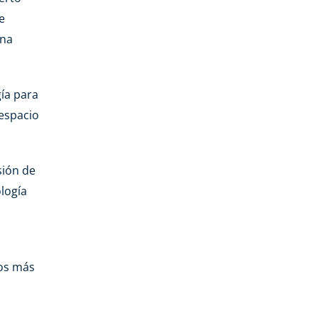
e
una
ía para
 espacio
sión de
ología
los más