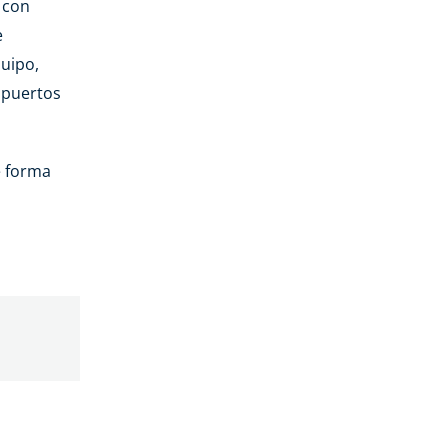
 con
e
quipo,
opuertos
e forma