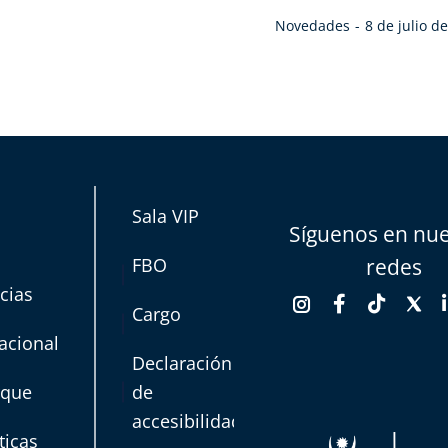
Novedades
8 de julio d
Sala VIP
Síguenos en nue
FBO
redes
cias
Cargo
acional
Declaración
rque
de
accesibilidad
ticas