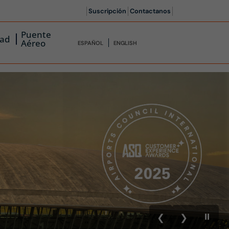
Suscripción
Contactanos
Puente
dad
Aéreo
ESPAÑOL
ENGLISH
⏸
❮
❯