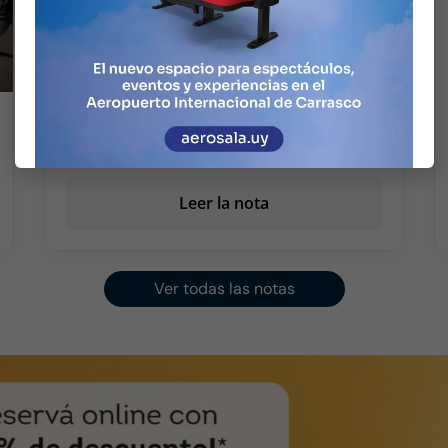
Punta del Este refuerza conexiones
con Brasil y Argentina
Leer la nota
Ver todas las notas