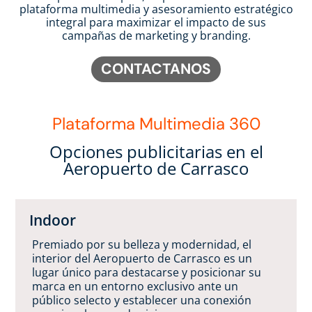
publicidad en los aeropuertos
publicidad en los aeropuertos
publicidad en los aeropuertos
tomadores de decisiones
tomadores de decisiones
tomadores de decisiones
tu marca
tu marca
tu marca
publicidad en aeropuertos con
publicidad en aeropuertos con
publicidad en aeropuertos con
plataforma multimedia y asesoramiento estratégico
marcas de alta calidad
marcas de alta calidad
marcas de alta calidad
integral para maximizar el impacto de sus
campañas de marketing y branding.
CONTACTANOS
Plataforma Multimedia 360
Opciones publicitarias en el
Aeropuerto de Carrasco
Indoor
Premiado por su belleza y modernidad, el
interior del Aeropuerto de Carrasco es un
lugar único para destacarse y posicionar su
marca en un entorno exclusivo ante un
público selecto y establecer una conexión