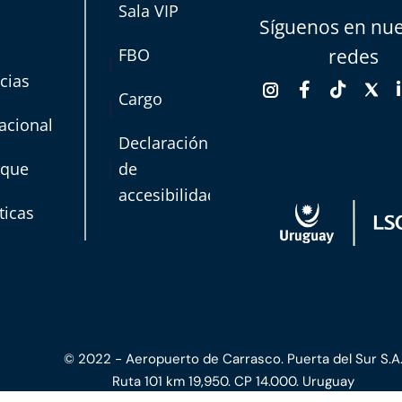
Sala VIP
Síguenos en nue
FBO
redes
cias
Cargo
acional
Declaración
rque
de
accesibilidad
ticas
© 2022 - Aeropuerto de Carrasco. Puerta del Sur S.A
Ruta 101 km 19,950. CP 14.000. Uruguay